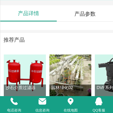
产品详情
产品参数
推荐产品
沙石介质过滤器
园林绿化02
DVF系
电话咨询
信息咨询
在线地图
QQ客服