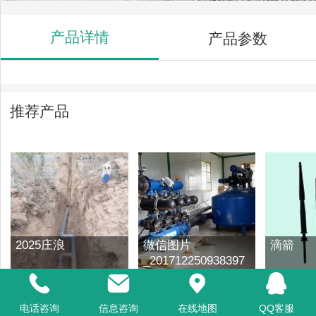
产品详情
产品参数
推荐产品
2025庄浪
微信图片
滴箭
_201712250938397
电话咨询
信息咨询
在线地图
QQ客服